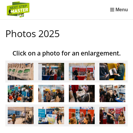
Sla
links
Menu
over
Spring
Photos 2025
naar
de
inhoud
Click on a photo for an enlargement.
Spring
naar
het
menu